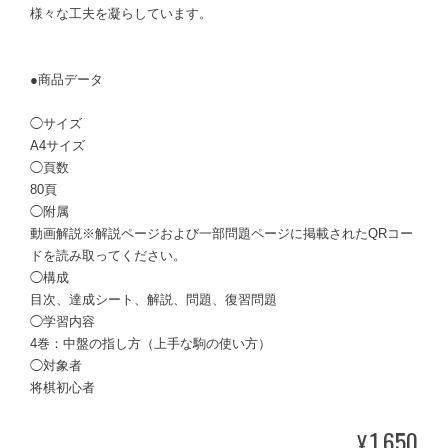
様々な工夫を凝らしています。
●商品データ
◯サイズ
A4サイズ
◯頁数
80頁
◯附属
動画解説※解説ページおよび一部問題ページに掲載されたQRコー
ドを読み取ってください。
◯構成
目次、達成シート、解説、問題、復習問題
◯学習内容
4巻：中盤の指し方（上手な駒の使い方）
◯対象者
将棋初心者
1,650
¥