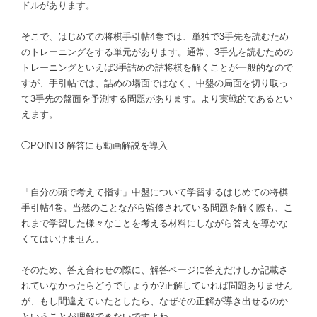
ドルがあります。
そこで、はじめての将棋手引帖4巻では、単独で3手先を読むため
のトレーニングをする単元があります。通常、3手先を読むための
トレーニングといえば3手詰めの詰将棋を解くことが一般的なので
すが、手引帖では、詰めの場面ではなく、中盤の局面を切り取っ
て3手先の盤面を予測する問題があります。より実戦的であるとい
えます。
◯POINT3 解答にも動画解説を導入
「自分の頭で考えて指す」中盤について学習するはじめての将棋
手引帖4巻。当然のことながら監修されている問題を解く際も、こ
れまで学習した様々なことを考える材料にしながら答えを導かな
くてはいけません。
そのため、答え合わせの際に、解答ページに答えだけしか記載さ
れていなかったらどうでしょうか?正解していれば問題ありません
が、もし間違えていたとしたら、なぜその正解が導き出せるのか
ということが理解できないですよね。