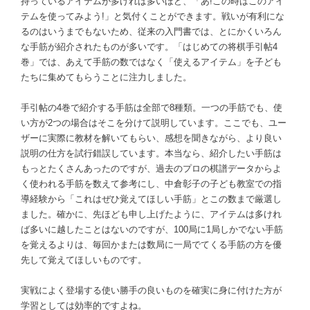
持っているアイテムが多ければ多いほど、「あ!この時はこのアイ
テムを使ってみよう!」と気付くことができます。戦いが有利にな
るのはいうまでもないため、従来の入門書では、とにかくいろん
な手筋が紹介されたものが多いです。「はじめての将棋手引帖4
巻」では、あえて手筋の数ではなく「使えるアイテム」を子ども
たちに集めてもらうことに注力しました。
手引帖の4巻で紹介する手筋は全部で8種類。一つの手筋でも、使
い方が2つの場合はそこを分けて説明しています。ここでも、ユー
ザーに実際に教材を解いてもらい、感想を聞きながら、より良い
説明の仕方を試行錯誤しています。本当なら、紹介したい手筋は
もっとたくさんあったのですが、過去のプロの棋譜データからよ
く使われる手筋を数えて参考にし、中倉彰子の子ども教室での指
導経験から「これはぜひ覚えてほしい手筋」とこの数まで厳選し
ました。確かに、先ほども申し上げたように、アイテムは多けれ
ば多いに越したことはないのですが、100局に1局しかでない手筋
を覚えるよりは、毎回かまたは数局に一局でてくる手筋の方を優
先して覚えてほしいものです。
実戦によく登場する使い勝手の良いものを確実に身に付けた方が
学習としては効率的ですよね。