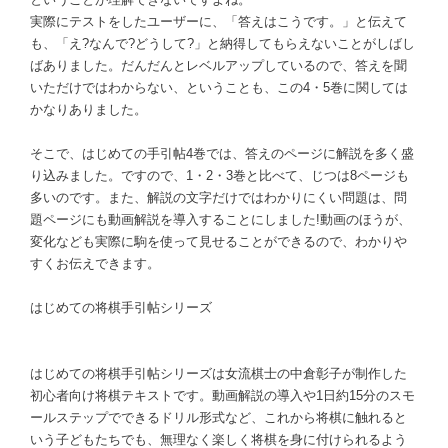
実際にテストをしたユーザーに、「答えはこうです。」と伝えて
も、「え?なんで?どうして?」と納得してもらえないことがしばし
ばありました。だんだんとレベルアップしているので、答えを聞
いただけではわからない、ということも、この4・5巻に関しては
かなりありました。
そこで、はじめての手引帖4巻では、答えのページに解説を多く盛
り込みました。ですので、1・2・3巻と比べて、じつは8ページも
多いのです。また、解説の文字だけではわかりにくい問題は、問
題ページにも動画解説を導入することにしました!動画のほうが、
変化なども実際に駒を使って見せることができるので、わかりや
すくお伝えできます。
はじめての将棋手引帖シリーズ
はじめての将棋手引帖シリーズは女流棋士の中倉彰子が制作した
初心者向け将棋テキストです。動画解説の導入や1日約15分のスモ
ールステップでできるドリル形式など、これから将棋に触れると
いう子どもたちでも、無理なく楽しく将棋を身に付けられるよう