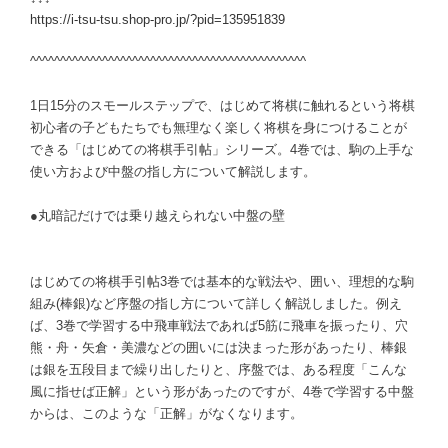
https://i-tsu-tsu.shop-pro.jp/?pid=135951839
^^^^^^^^^^^^^^^^^^^^^^^^^^^^^^^^^^^^^^^^^^^^^^
1日15分のスモールステップで、はじめて将棋に触れるという将棋
初心者の子どもたちでも無理なく楽しく将棋を身につけることが
できる「はじめての将棋手引帖」シリーズ。4巻では、駒の上手な
使い方および中盤の指し方について解説します。
●丸暗記だけでは乗り越えられない中盤の壁
はじめての将棋手引帖3巻では基本的な戦法や、囲い、理想的な駒
組み(棒銀)など序盤の指し方について詳しく解説しました。例え
ば、3巻で学習する中飛車戦法であれば5筋に飛車を振ったり、穴
熊・舟・矢倉・美濃などの囲いには決まった形があったり、棒銀
は銀を五段目まで繰り出したりと、序盤では、ある程度「こんな
風に指せば正解」という形があったのですが、4巻で学習する中盤
からは、このような「正解」がなくなります。