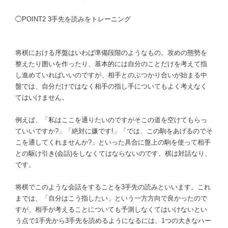
◯POINT2 3手先を読みをトレーニング
将棋における序盤はいわば準備段階のようなもの。攻めの態勢を
整えたり囲いを作ったり、基本的には自分のことだけを考えて指
し進めていればいいのですが、相手とのぶつかり合いが始まる中
盤では、自分だけではなく相手の指し手についてもよく考えなく
てはいけません。
例えば、「私はここを通りたいのですがそこの道を空けてもらっ
ていいですか?」「絶対に嫌です!」「では、この駒をあげるのでそ
こを通してくれませんか?」といった具合に盤上の駒を使って相手
との駆け引き(会話)をしなくてはならないのです。棋は対話なり、
です。
将棋でこのような会話をすることを3手先の読みといいます。これ
までは、「自分はこう指したい」という一方方向で良かったので
すが、相手が考えることについても予測しなくてはいけないとい
う点で1手先から3手先を読めるようになるには、1つの大きなハー