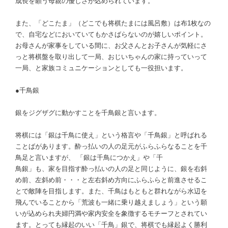
成長を願う母親の優しさが込められています。
また、「どこたま」（どこでも将棋たまには風呂敷）は布1枚なの
で、自宅などにおいていてもかさばらないのが嬉しいポイント。
お母さんが家事をしている間に、お父さんとお子さんが気軽にさ
っと将棋盤を取り出して一局、おじいちゃんの家に持っていって
一局、と家族コミュニケーションとしても一役担います。
●千鳥銀
銀をジグザグに動かすことを千鳥銀と言います。
将棋には「銀は千鳥に使え」という格言や「千鳥銀」と呼ばれる
ことばがあります。酔っ払いの人の足元がふらふらなることを千
鳥足と言いますが、 「銀は千鳥につかえ」や「千
鳥銀」も、家を目指す酔っ払いの人の足と同じように、銀を右斜
め前、左斜め前・・・と左右斜め方向にふらふらと前進させるこ
とで敵陣を目指します。また、千鳥はもともと群れながら水辺を
飛んでいることから「荒波も一緒に乗り越えましょう」という願
いが込められ夫婦円満や家内安全を象徴するモチーフとされてい
ます。とっても縁起のいい「千鳥」銀で、将棋でも縁起よく勝利