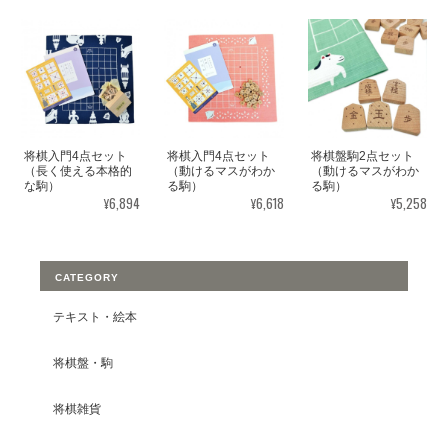
将棋入門4点セット
将棋入門4点セット
将棋盤駒2点セット
（長く使える本格的
（動けるマスがわか
（動けるマスがわか
な駒）
る駒）
る駒）
¥6,894
¥6,618
¥5,258
CATEGORY
テキスト・絵本
将棋盤・駒
将棋雑貨