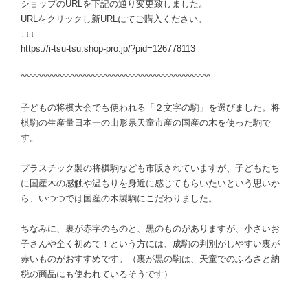
ショップのURLを下記の通り変更致しました。
URLをクリックし新URLにてご購入ください。
↓↓↓
https://i-tsu-tsu.shop-pro.jp/?pid=126778113
^^^^^^^^^^^^^^^^^^^^^^^^^^^^^^^^^^^^^^^^^^^^^^
子どもの将棋大会でも使われる「２文字の駒」を選びました。将
棋駒の生産量日本一の山形県天童市産の国産の木を使った駒で
す。
プラスチック製の将棋駒なども市販されていますが、子どもたち
に国産木の感触や温もりを身近に感じてもらいたいという思いか
ら、いつつでは国産の木製駒にこだわりました。
ちなみに、裏が赤字のものと、黒のものがありますが、小さいお
子さんや全く初めて！という方には、成駒の判別がしやすい裏が
赤いものがおすすめです。（裏が黒の駒は、天童でのふるさと納
税の商品にも使われているそうです）